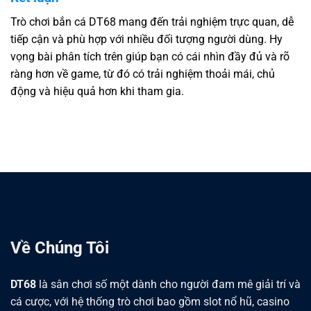
Trò chơi bắn cá DT68 mang đến trải nghiệm trực quan, dễ
tiếp cận và phù hợp với nhiều đối tượng người dùng. Hy
vọng bài phân tích trên giúp bạn có cái nhìn đầy đủ và rõ
ràng hơn về game, từ đó có trải nghiệm thoải mái, chủ
động và hiệu quả hơn khi tham gia.
Về Chúng Tôi
DT68
là sân chơi số một dành cho người đam mê giải trí và
cá cược, với hệ thống trò chơi bao gồm slot nổ hũ, casino