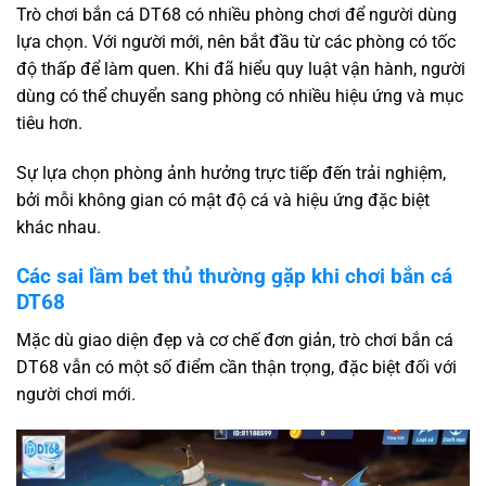
Trò chơi bắn cá DT68 có nhiều phòng chơi để người dùng
lựa chọn. Với người mới, nên bắt đầu từ các phòng có tốc
độ thấp để làm quen. Khi đã hiểu quy luật vận hành, người
dùng có thể chuyển sang phòng có nhiều hiệu ứng và mục
tiêu hơn.
Sự lựa chọn phòng ảnh hưởng trực tiếp đến trải nghiệm,
bởi mỗi không gian có mật độ cá và hiệu ứng đặc biệt
khác nhau.
Các sai lầm bet thủ thường gặp khi chơi bắn cá
DT68
Mặc dù giao diện đẹp và cơ chế đơn giản, trò chơi bắn cá
DT68 vẫn có một số điểm cần thận trọng, đặc biệt đối với
người chơi mới.