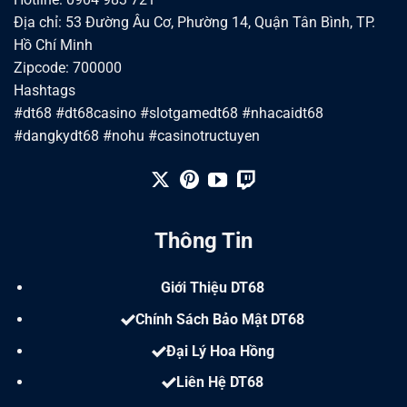
Địa chỉ: 53 Đường Âu Cơ, Phường 14, Quận Tân Bình, TP.
Hồ Chí Minh
Zipcode: 700000
Hashtags
#
dt68
#dt68casino #slotgamedt68 #
nhacaidt68
#dangkydt68 #nohu #casinotructuyen
Thông Tin
Giới Thiệu DT68
Chính Sách Bảo Mật DT68
Đại Lý Hoa Hồng
Liên Hệ DT68