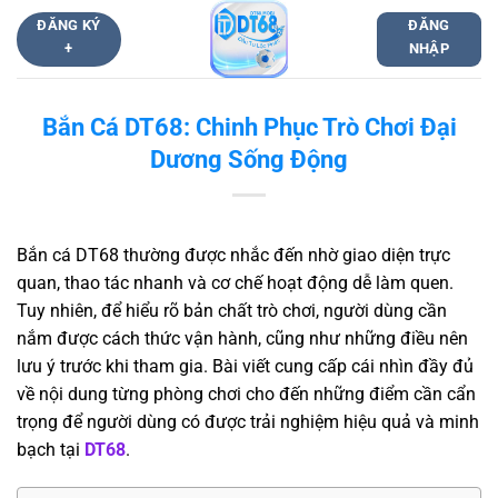
Skip
ĐĂNG KÝ
ĐĂNG
to
+
NHẬP
content
Bắn Cá DT68: Chinh Phục Trò Chơi Đại
Dương Sống Động
Bắn cá DT68 thường được nhắc đến nhờ giao diện trực
quan, thao tác nhanh và cơ chế hoạt động dễ làm quen.
Tuy nhiên, để hiểu rõ bản chất trò chơi, người dùng cần
nắm được cách thức vận hành, cũng như những điều nên
lưu ý trước khi tham gia. Bài viết cung cấp cái nhìn đầy đủ
về nội dung từng phòng chơi cho đến những điểm cần cẩn
trọng để người dùng có được trải nghiệm hiệu quả và minh
bạch tại
DT68
.