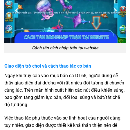
Cách tân binh nhập trận tại website
Giao diện trò chơi và cách thao tác cơ bản
Ngay khi truy cập vào mục bắn cá DT68, người dùng sẽ
thấy giao diện đại dương với rất nhiều đối tượng di chuyển
cùng lúc. Trên màn hình xuất hiện các nút điều khiển súng,
bao gồm tăng giảm lực bắn, đổi loại súng và bật/tắt chế
độ tự động.
Việc thao tác phụ thuộc vào sự linh hoạt của người dùng;
tuy nhiên, giao diện được thiết kế khá thân thiện nên dễ