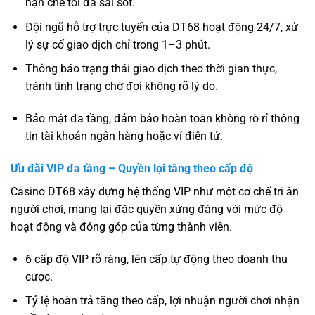
hạn chế tối đa sai sót.
Đội ngũ hỗ trợ trực tuyến của DT68 hoạt động 24/7, xử
lý sự cố giao dịch chỉ trong 1–3 phút.
Thông báo trạng thái giao dịch theo thời gian thực,
tránh tình trạng chờ đợi không rõ lý do.
Bảo mật đa tầng, đảm bảo hoàn toàn không rò rỉ thông
tin tài khoản ngân hàng hoặc ví điện tử.
Ưu đãi VIP đa tầng – Quyền lợi tăng theo cấp độ
Casino DT68 xây dựng hệ thống VIP như một cơ chế tri ân
người chơi, mang lại đặc quyền xứng đáng với mức độ
hoạt động và đóng góp của từng thành viên.
6 cấp độ VIP rõ ràng, lên cấp tự động theo doanh thu
cược.
Tỷ lệ hoàn trả tăng theo cấp, lợi nhuận người chơi nhận