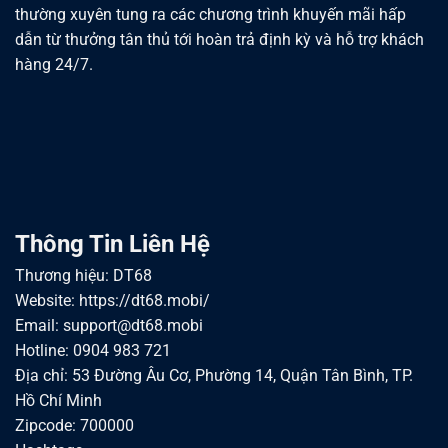
thường xuyên tung ra các chương trình khuyến mãi hấp
dẫn từ thưởng tân thủ tới hoàn trả định kỳ và hỗ trợ khách
hàng 24/7.
Thông Tin Liên Hệ
Thương hiệu: DT68
Website:
https://dt68.mobi/
Email:
support@dt68.mobi
Hotline: 0904 983 721
Địa chỉ: 53 Đường Âu Cơ, Phường 14, Quận Tân Bình, TP.
Hồ Chí Minh
Zipcode: 700000