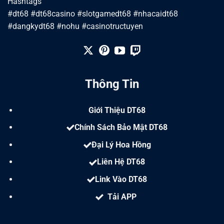
Hashtags
#
dt68
#dt68casino #slotgamedt68 #
nhacaidt68
#dangkydt68 #nohu #casinotructuyen
Thông Tin
Giới Thiệu DT68
Chính Sách Bảo Mật DT68
Đại Lý Hoa Hồng
Liên Hệ DT68
Link Vào DT68
Tải APP