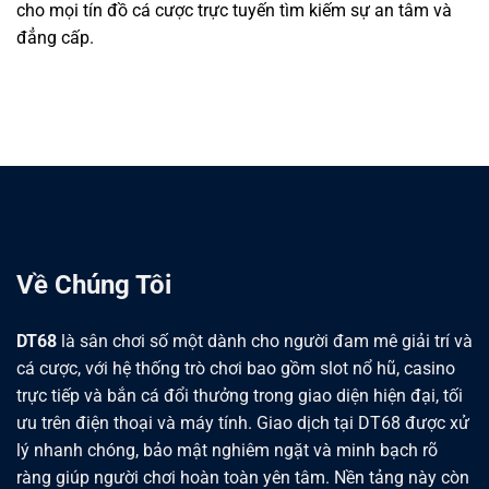
cho mọi tín đồ cá cược trực tuyến tìm kiếm sự an tâm và
đẳng cấp.
Về Chúng Tôi
DT68
là sân chơi số một dành cho người đam mê giải trí và
cá cược, với hệ thống trò chơi bao gồm slot nổ hũ, casino
trực tiếp và bắn cá đổi thưởng trong giao diện hiện đại, tối
ưu trên điện thoại và máy tính. Giao dịch tại DT68 được xử
lý nhanh chóng, bảo mật nghiêm ngặt và minh bạch rõ
ràng giúp người chơi hoàn toàn yên tâm. Nền tảng này còn