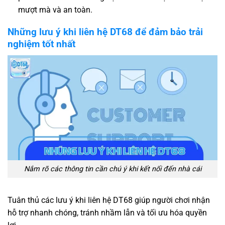
mượt mà và an toàn.
Những lưu ý khi liên hệ DT68 để đảm bảo trải
nghiệm tốt nhất
Nắm rõ các thông tin cần chú ý khi kết nối đến nhà cái
Tuân thủ các lưu ý khi liên hệ DT68 giúp người chơi nhận
hỗ trợ nhanh chóng, tránh nhầm lẫn và tối ưu hóa quyền