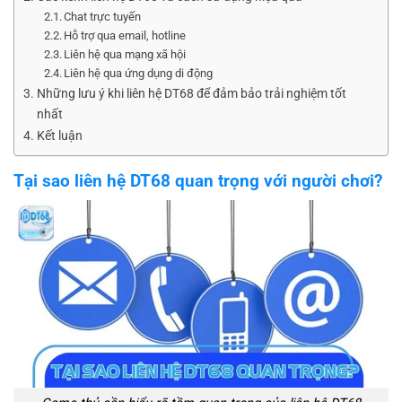
Chat trực tuyến
Hỗ trợ qua email, hotline
Liên hệ qua mạng xã hội
Liên hệ qua ứng dụng di động
Những lưu ý khi liên hệ DT68 để đảm bảo trải nghiệm tốt
nhất
Kết luận
Tại sao liên hệ DT68 quan trọng với người chơi?