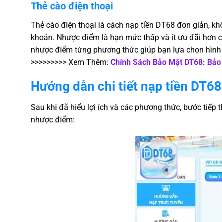
Thẻ cào điện thoại
Thẻ cào điện thoại là cách nạp tiền DT68 đơn giản, khô
khoản. Nhược điểm là hạn mức thấp và ít ưu đãi hơn 
nhược điểm từng phương thức giúp bạn lựa chọn hình t
>>>>>>>>> Xem Thêm:
Chính Sách Bảo Mật DT68: Bảo 
Hướng dẫn chi tiết nạp tiền DT68
Sau khi đã hiểu lợi ích và các phương thức, bước tiếp
nhược điểm: