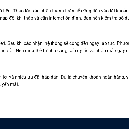
 tiền. Thao tác xác nhận thanh toán sẽ cộng tiền vào tài khoản 
 đôi khi thấp và cần Internet ổn định. Bạn nên kiểm tra số dư v
eri. Sau khi xác nhận, hệ thống sẽ cộng tiền ngay lập tức. Phư
ưu đãi. Nên mua thẻ từ nhà cung cấp uy tín và nhập mã ngay để 
n lợi và nhiều ưu đãi hấp dẫn. Dù là chuyển khoản ngân hàng, ví
huyến mãi.