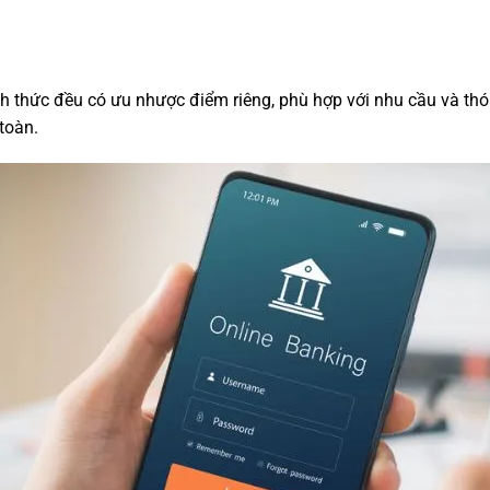
h thức đều có ưu nhược điểm riêng, phù hợp với nhu cầu và thó
toàn.