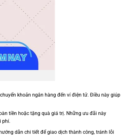
 chuyển khoản ngân hàng đến ví điện tử. Điều này giúp
àn tiền hoặc tặng quà giá trị. Những ưu đãi này
 phí.
ớng dẫn chi tiết để giao dịch thành công, tránh lỗi