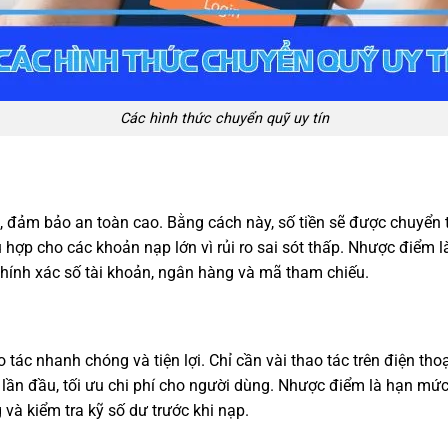
Các hình thức chuyển quỹ uy tín
đảm bảo an toàn cao. Bằng cách này, số tiền sẽ được chuyển tr
 hợp cho các khoản nạp lớn vì rủi ro sai sót thấp. Nhược điểm là
chính xác số tài khoản, ngân hàng và mã tham chiếu.
tác nhanh chóng và tiện lợi. Chỉ cần vài thao tác trên điện thoạ
 lần đầu, tối ưu chi phí cho người dùng. Nhược điểm là hạn mức n
 và kiểm tra kỹ số dư trước khi nạp.