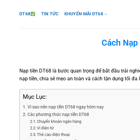
Skip
to
DT68
TIN TỨC
KHUYẾN MÃI DT68
content
Cách Nạp 
Nạp tiền DT68 là bước quan trọng để bắt đầu trải nghi
nạp tiền, chia sẻ mẹo an toàn và cách tận dụng tối đa l
Mục Lục:
Vì sao nên nạp tiền DT68 ngay hôm nay
Các phương thức nạp tiền DT68
Chuyển khoản ngân hàng
Ví điện tử
Thẻ cào điện thoại