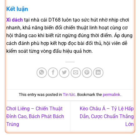
Kết luận
Xì dách
tại nhà cái DT68 luôn tạo sức hút nhờ nhịp chơi
nhanh, khả năng biến đổi chiến thuật linh hoạt cùng cơ
hội thắng cao khi biết rút ngừng đúng thời điểm. Áp dụng
cách đánh phù hợp kết hợp đọc bài đối thủ, hội viên dễ
kiểm soát từng vòng đấu hiệu quả hơn.
This entry was posted in
Tin tức
. Bookmark the
permalink
.
Chơi Liêng – Chiến Thuật
Kèo Châu Á – Tỷ Lệ Hấp
Đỉnh Cao, Bách Phát Bách
Dẫn, Cược Chuẩn Thắng
Trúng
Lớn