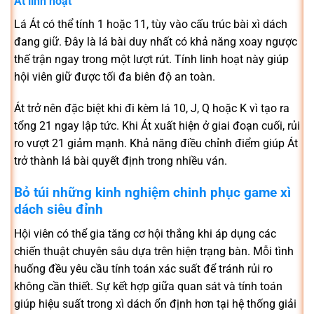
Át linh hoạt
Lá Át có thể tính 1 hoặc 11, tùy vào cấu trúc bài xì dách
đang giữ. Đây là lá bài duy nhất có khả năng xoay ngược
thế trận ngay trong một lượt rút. Tính linh hoạt này giúp
hội viên giữ được tối đa biên độ an toàn.
Át trở nên đặc biệt khi đi kèm lá 10, J, Q hoặc K vì tạo ra
tổng 21 ngay lập tức. Khi Át xuất hiện ở giai đoạn cuối, rủi
ro vượt 21 giảm mạnh. Khả năng điều chỉnh điểm giúp Át
trở thành lá bài quyết định trong nhiều ván.
Bỏ túi những kinh nghiệm chinh phục game xì
dách siêu đỉnh
Hội viên có thể gia tăng cơ hội thắng khi áp dụng các
chiến thuật chuyên sâu dựa trên hiện trạng bàn. Mỗi tình
huống đều yêu cầu tính toán xác suất để tránh rủi ro
không cần thiết. Sự kết hợp giữa quan sát và tính toán
giúp hiệu suất trong xì dách ổn định hơn tại hệ thống giải