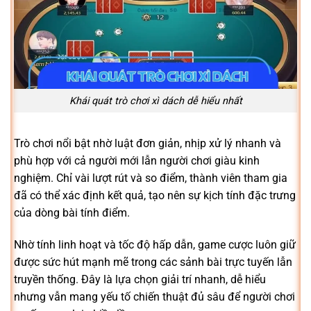
Khái quát trò chơi xì dách dễ hiểu nhất
Trò chơi nổi bật nhờ luật đơn giản, nhịp xử lý nhanh và
phù hợp với cả người mới lẫn người chơi giàu kinh
nghiệm. Chỉ vài lượt rút và so điểm, thành viên tham gia
đã có thể xác định kết quả, tạo nên sự kịch tính đặc trưng
của dòng bài tính điểm.
Nhờ tính linh hoạt và tốc độ hấp dẫn, game cược luôn giữ
được sức hút mạnh mẽ trong các sảnh bài trực tuyến lẫn
truyền thống. Đây là lựa chọn giải trí nhanh, dễ hiểu
nhưng vẫn mang yếu tố chiến thuật đủ sâu để người chơi