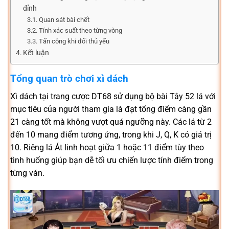
đỉnh
Quan sát bài chết
Tính xác suất theo từng vòng
Tấn công khi đối thủ yếu
Kết luận
Tổng quan trò chơi xì dách
Xì dách tại trang cược DT68 sử dụng bộ bài Tây 52 lá với
mục tiêu của người tham gia là đạt tổng điểm càng gần
21 càng tốt mà không vượt quá ngưỡng này. Các lá từ 2
đến 10 mang điểm tương ứng, trong khi J, Q, K có giá trị
10. Riêng lá Át linh hoạt giữa 1 hoặc 11 điểm tùy theo
tình huống giúp bạn dễ tối ưu chiến lược tính điểm trong
từng ván.