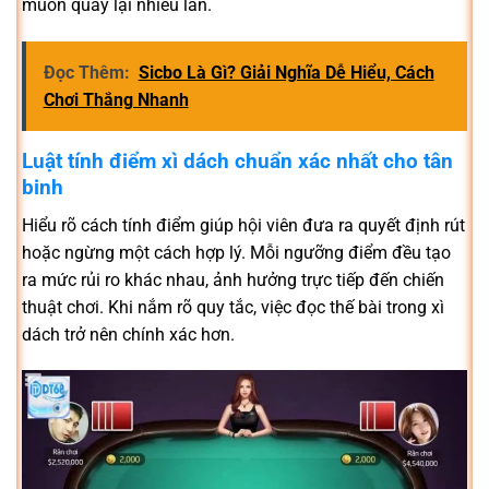
muốn quay lại nhiều lần.
Đọc Thêm:
Sicbo Là Gì? Giải Nghĩa Dễ Hiểu, Cách
Chơi Thắng Nhanh
Luật tính điểm xì dách chuẩn xác nhất cho tân
binh
Hiểu rõ cách tính điểm giúp hội viên đưa ra quyết định rút
hoặc ngừng một cách hợp lý. Mỗi ngưỡng điểm đều tạo
ra mức rủi ro khác nhau, ảnh hưởng trực tiếp đến chiến
thuật chơi. Khi nắm rõ quy tắc, việc đọc thế bài trong xì
dách trở nên chính xác hơn.